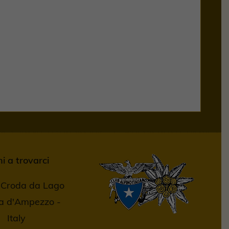
ni a trovarci
o Croda da Lago
na d'Ampezzo -
Italy