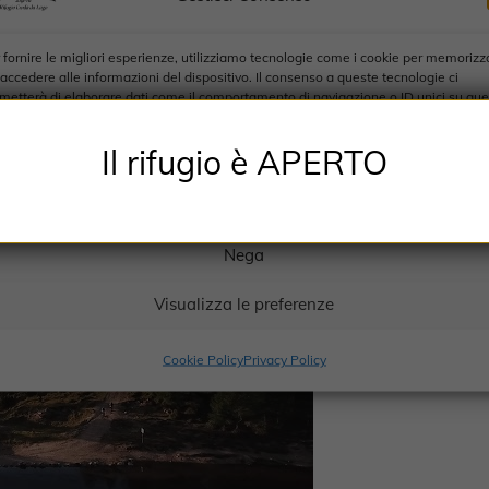
 fornire le migliori esperienze, utilizziamo tecnologie come i cookie per memorizz
 accedere alle informazioni del dispositivo. Il consenso a queste tecnologie ci
metterà di elaborare dati come il comportamento di navigazione o ID unici su qu
o. Non acconsentire o ritirare il consenso può influire negativamente su alcune
atteristiche e funzioni.
Il rifugio è APERTO
Accetta
Nega
Visualizza le preferenze
Cookie Policy
Privacy Policy