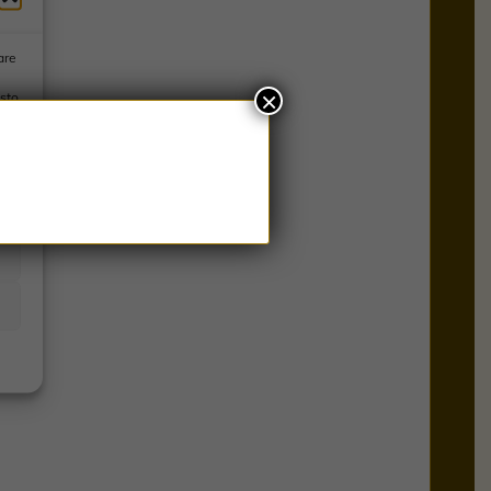
are
×
esto