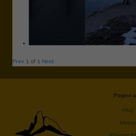
Prev
1
of
1
Next
Pagine ut
FAQ
Meteo
Privacy Po