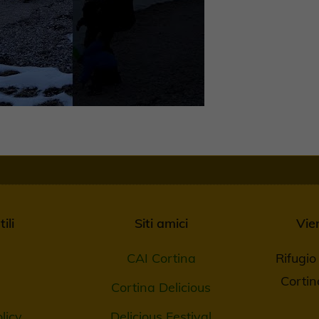
ili
Siti amici
Vie
CAI Cortina
Rifugi
Corti
Cortina Delicious
licy
Delicious Festival