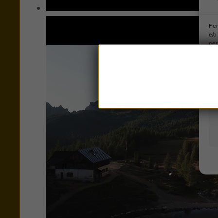
Per
e/o
per
sit
car